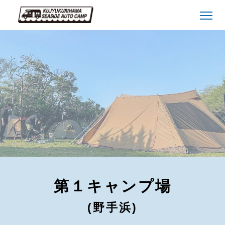
第１キャンプ場
(野手浜)