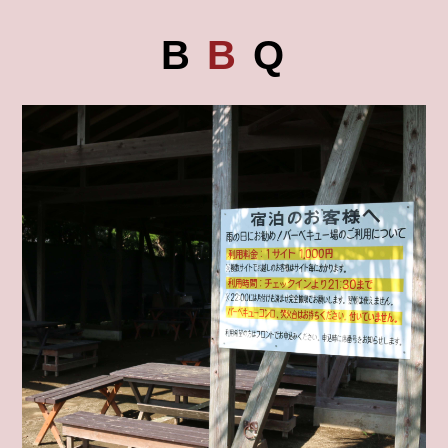
B
B
Q